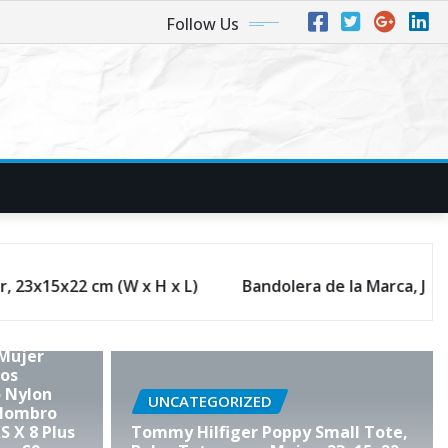
Follow Us
andolera de la Marca, JOSEKO Mochila de Lona Casual Multi
 Mujer
sos
 Nylon
UNCATEGORIZED
 Hombro
 X 8 Plus
Tommy Hilfiger Poppy Small Tote,