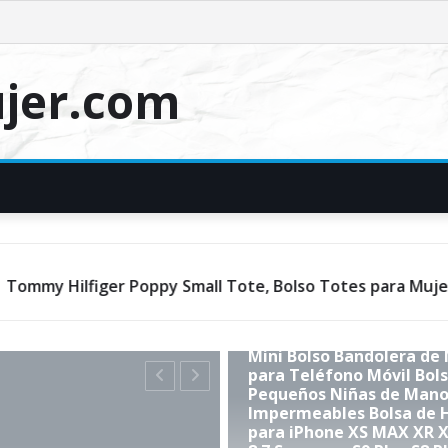
jer.com
, Bolso Totes para Mujer, 23x15x22 cm (W x H x L)
B
UNCATEGORIZED
Mini Bolso Bandolera de
para Teléfono Móvil Bol
Pequeños Niñas de Mano
Impermeables Bolsa de
para iPhone XS MAX XR XS