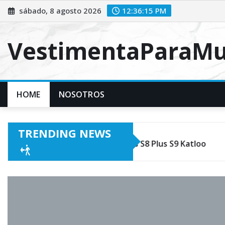
Skip
sábado, 8 agosto 2026
12:36:16 PM
to
content
VestimentaParaMu
HOME
NOSOTROS
TRENDING NEWS
us S8 Plus S9 Katloo
Tommy Hilfiger Poppy Small Tote