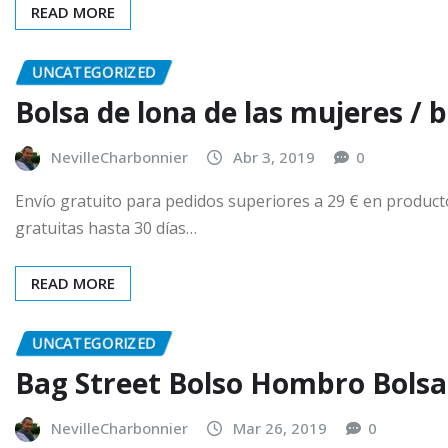
READ MORE
UNCATEGORIZED
Bolsa de lona de las mujeres / 
NevilleCharbonnier
Abr 3, 2019
0
Envío gratuito para pedidos superiores a 29 € en produc
gratuitas hasta 30 días…
READ MORE
UNCATEGORIZED
Bag Street Bolso Hombro Bolsa
NevilleCharbonnier
Mar 26, 2019
0