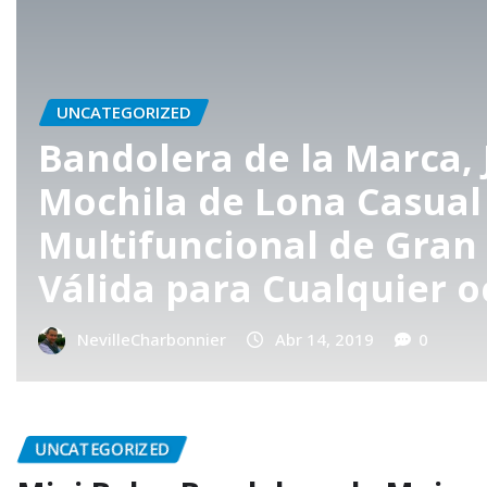
OSEKO
UNCATEGORIZED
apacidad
Bolsa de lona 
sión
bolsos de hom
NevilleCharbonnier
Abr
UNCATEGORIZED