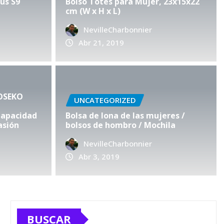
us S9
Bolso Totes para Mujer, 23x15x22
cm (W x H x L)
NevilleCharbonnier
Abr 21, 2019
CATEGORIZED
JOSEKO
UNCATEGORIZED
g Street Bolso Hombro Bo
Capacidad
Bolsa de lona de las mujeres /
asión
bolsos de hombro / Mochila
specto Usado
NevilleCharbonnier
NevilleCharbonnier
Mar 26, 2019
0
Abr 3, 2019
BUSCAR