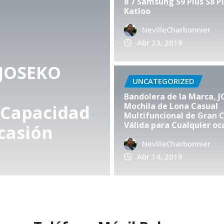
8 7 Samsung S9 Plus S8 Pl
Katloo
NevilleCharbonnier
Abr 23, 2019
UNCATEGORIZED
UN
Bandolera de la Marca, 
Mochila de Lona Casual
de las mujeres /
Ba
Multifuncional de Gran 
Válida para Cualquier oc
bro / Mochila
A
NevilleCharbonnier
 3, 2019
0
Abr 14, 2019