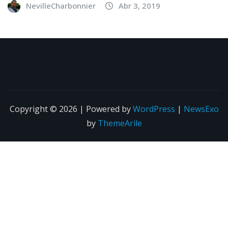
NevilleCharbonnier
Abr 3, 2019
Copyright © 2026 | Powered by
WordPress
|
NewsExo
by
ThemeArile