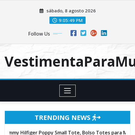
Skip
sábado, 8 agosto 2026
to
content
9:05:50 PM
Follow Us
VestimentaParaMu
TRENDING NEWS
ote, Bolso Totes para Mujer, 23x15x22 cm (W x H x L)