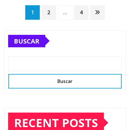
Posts
1
2
…
4
pagination
BUSCAR
Buscar
RECENT POSTS