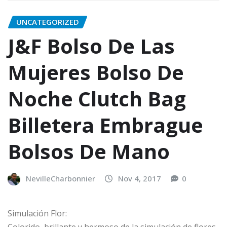
UNCATEGORIZED
J&F Bolso De Las
Mujeres Bolso De
Noche Clutch Bag
Billetera Embrague
Bolsos De Mano
NevilleCharbonnier
Nov 4, 2017
0
Simulación Flor:
Colorido, brillante y hermoso de la simulación de flores,