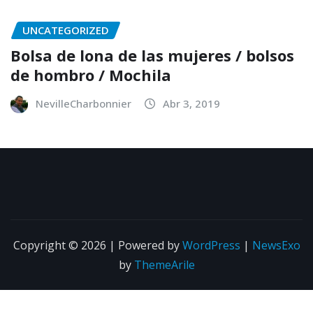
UNCATEGORIZED
Bolsa de lona de las mujeres / bolsos
de hombro / Mochila
NevilleCharbonnier
Abr 3, 2019
Copyright © 2026 | Powered by
WordPress
|
NewsExo
by
ThemeArile