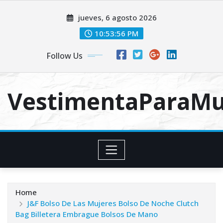
Skip
jueves, 6 agosto 2026
to
content
10:53:57 PM
Follow Us
VestimentaParaMu
Home
J&F Bolso De Las Mujeres Bolso De Noche Clutch
Bag Billetera Embrague Bolsos De Mano