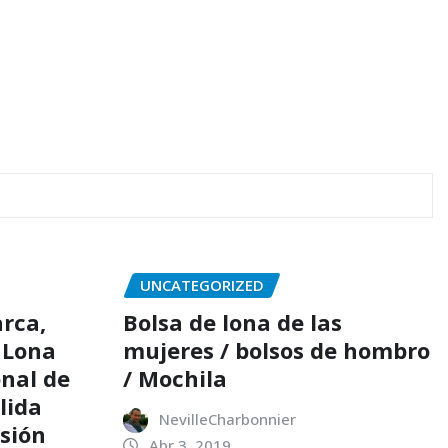
UNCATEGORIZED
rca,
Bolsa de lona de las
 Lona
mujeres / bolsos de hombro
nal de
/ Mochila
lida
NevilleCharbonnier
sión
Abr 3, 2019