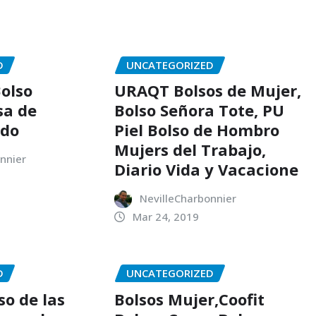
D
UNCATEGORIZED
Bolso
URAQT Bolsos de Mujer,
sa de
Bolso Señora Tote, PU
ado
Piel Bolso de Hombro
Mujers del Trabajo,
nnier
Diario Vida y Vacacione
NevilleCharbonnier
Mar 24, 2019
D
UNCATEGORIZED
so de las
Bolsos Mujer,Coofit