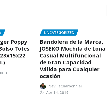
D
UNCATEGORIZED
iger Poppy
Bandolera de la Marca,
Bolso Totes
JOSEKO Mochila de Lona
 23x15x22
Casual Multifuncional
L)
de Gran Capacidad
Válida para Cualquier
nnier
ocasión
NevilleCharbonnier
Abr 14, 2019