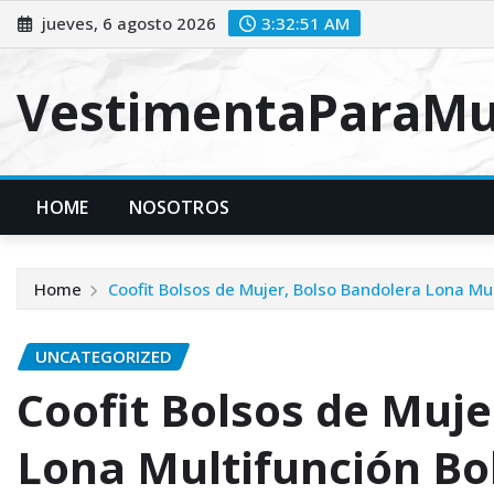
Skip
jueves, 6 agosto 2026
3:32:52 AM
to
content
VestimentaParaMu
HOME
NOSOTROS
Home
Coofit Bolsos de Mujer, Bolso Bandolera Lona Mu
UNCATEGORIZED
Coofit Bolsos de Muje
Lona Multifunción Bo