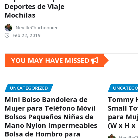
Deportes de Viaje
Mochilas
NevilleCharbonnier
Feb 22, 2019
YOU MAY HAVE MISSED
UNCATEGORIZED
UNCATEGO
Mini Bolso Bandolera de
Tommy H
Mujer para Teléfono Móvil
Small To
Bolsos Pequeños Niñas de
para Muj
Mano Nylon Impermeables
(W x H x 
Bolsa de Hombro para
NevilleC