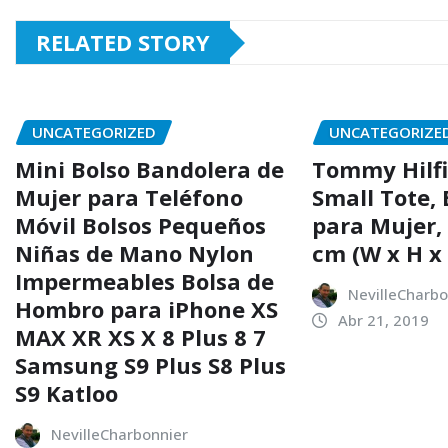
RELATED STORY
UNCATEGORIZED
UNCATEGORIZE
Mini Bolso Bandolera de
Tommy Hilf
Mujer para Teléfono
Small Tote, 
Móvil Bolsos Pequeños
para Mujer,
Niñas de Mano Nylon
cm (W x H x 
Impermeables Bolsa de
NevilleCharbo
Hombro para iPhone XS
Abr 21, 2019
MAX XR XS X 8 Plus 8 7
Samsung S9 Plus S8 Plus
S9 Katloo
NevilleCharbonnier