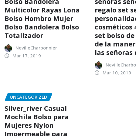
Bolso Bandolera
señoras señ
Multicolor Rayas Lona
regalo set 
Bolso Hombro Mujer
personalida
Bolso Bandolera Bolso
cosméticos 
Totalizador
set bolso de
de la maner
NevilleCharbonnier
las señoras
Mar 17, 2019
NevilleCharbo
Mar 10, 2019
UNCATEGORIZED
Silver_river Casual
Mochila Bolso para
Mujeres Nylon
Impermeable para