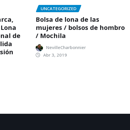
UNCATEGORIZED
rca,
Bolsa de lona de las
 Lona
mujeres / bolsos de hombro
nal de
/ Mochila
lida
NevilleCharbonnier
sión
Abr 3, 2019