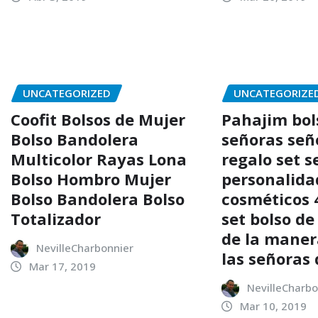
UNCATEGORIZED
UNCATEGORIZE
Coofit Bolsos de Mujer
Pahajim bol
Bolso Bandolera
señoras señ
Multicolor Rayas Lona
regalo set 
Bolso Hombro Mujer
personalida
Bolso Bandolera Bolso
cosméticos 
Totalizador
set bolso de
de la maner
NevilleCharbonnier
las señoras
Mar 17, 2019
NevilleCharbo
Mar 10, 2019