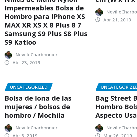
Impermeables Bolsa de
NevilleCharbo
Hombro para iPhone XS
Abr 21, 2019
MAX XR XS X 8 Plus 8 7
Samsung S9 Plus S8 Plus
S9 Katloo
NevilleCharbonnier
Abr 23, 2019
UNCATEGORIZED
UNCATEGORIZE
Bolsa de lona de las
Bag Street 
mujeres / bolsos de
Hombro Bol
hombro / Mochila
Aspecto Us
NevilleCharbonnier
NevilleCharbo
Abr 3, 2019
Mar 26, 2019