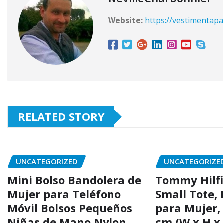
Website:
https://vestimentap
RELATED STORY
UNCATEGORIZED
UNCATEGORIZE
Mini Bolso Bandolera de
Tommy Hilf
Mujer para Teléfono
Small Tote, 
Móvil Bolsos Pequeños
para Mujer,
Niñas de Mano Nylon
cm (W x H x 