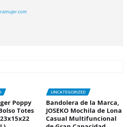
aramujer.com
D
UNCATEGORIZED
iger Poppy
Bandolera de la Marca,
Bolso Totes
JOSEKO Mochila de Lona
 23x15x22
Casual Multifuncional
L)
de Gran Capacidad