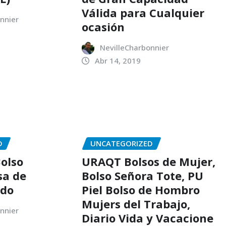
Válida para Cualquier
nnier
ocasión
NevilleCharbonnier
Abr 14, 2019
D
UNCATEGORIZED
Bolso
URAQT Bolsos de Mujer,
sa de
Bolso Señora Tote, PU
ado
Piel Bolso de Hombro
Mujers del Trabajo,
nnier
Diario Vida y Vacacione