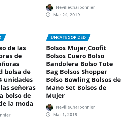
NevilleCharbonnier
Mar 24, 2019
D
UNCATEGORIZED
so de las
Bolsos Mujer,Coofit
oras de
Bolsos Cuero Bolso
señoras
Bandolera Bolso Tote
d bolsa de
Bag Bolsos Shopper
4 unidades
Bolso Bowling Bolsos de
 las señoras
Mano Set Bolsos de
a bolso de
Mujer
 de la moda
NevilleCharbonnier
Mar 1, 2019
nnier