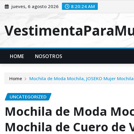
Skip
jueves, 6 agosto 2026
8:20:25 AM
to
content
VestimentaParaMu
HOME
NOSOTROS
Home
Mochila de Moda Mochila, JOSEKO Mujer Mochila 
UNCATEGORIZED
Mochila de Moda Moc
Mochila de Cuero de V