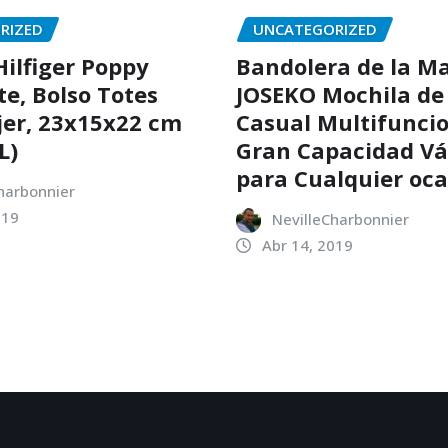
RIZED
UNCATEGORIZED
ilfiger Poppy
Bandolera de la Ma
te, Bolso Totes
JOSEKO Mochila de
er, 23x15x22 cm
Casual Multifuncio
L)
Gran Capacidad Vá
para Cualquier oca
harbonnier
019
NevilleCharbonnier
Abr 14, 2019