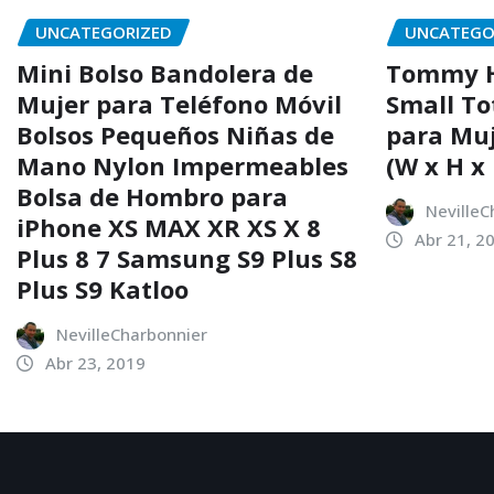
UNCATEGORIZED
UNCATEGO
Mini Bolso Bandolera de
Tommy H
Mujer para Teléfono Móvil
Small To
Bolsos Pequeños Niñas de
para Muj
Mano Nylon Impermeables
(W x H x 
Bolsa de Hombro para
NevilleC
iPhone XS MAX XR XS X 8
Abr 21, 2
Plus 8 7 Samsung S9 Plus S8
Plus S9 Katloo
NevilleCharbonnier
Abr 23, 2019