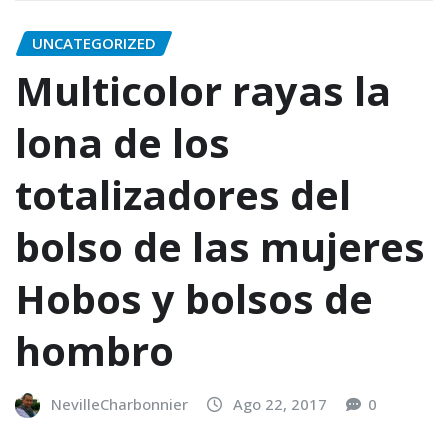
UNCATEGORIZED
Multicolor rayas la
lona de los
totalizadores del
bolso de las mujeres
Hobos y bolsos de
hombro
NevilleCharbonnier
Ago 22, 2017
0