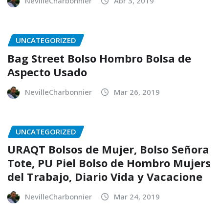
NevilleCharbonnier
Abr 3, 2019
UNCATEGORIZED
Bag Street Bolso Hombro Bolsa de
Aspecto Usado
NevilleCharbonnier
Mar 26, 2019
UNCATEGORIZED
URAQT Bolsos de Mujer, Bolso Señora
Tote, PU Piel Bolso de Hombro Mujers
del Trabajo, Diario Vida y Vacacione
NevilleCharbonnier
Mar 24, 2019