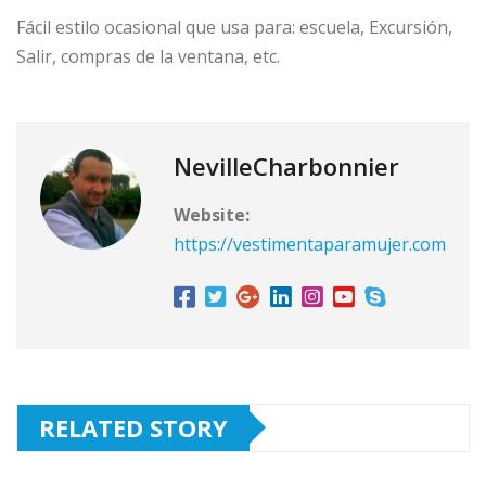
Fácil estilo ocasional que usa para: escuela, Excursión,
Salir, compras de la ventana, etc.
NevilleCharbonnier
Website:
https://vestimentaparamujer.com
RELATED STORY