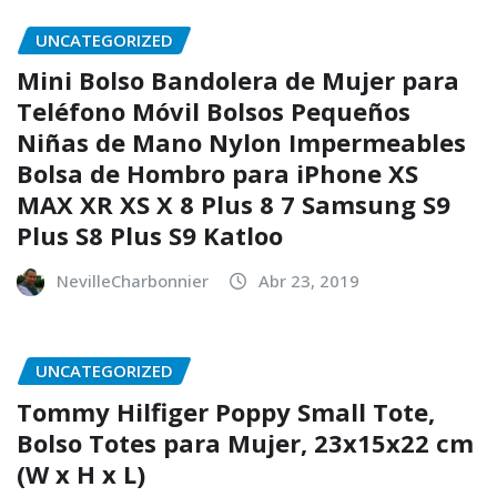
UNCATEGORIZED
Mini Bolso Bandolera de Mujer para
Teléfono Móvil Bolsos Pequeños
Niñas de Mano Nylon Impermeables
Bolsa de Hombro para iPhone XS
MAX XR XS X 8 Plus 8 7 Samsung S9
Plus S8 Plus S9 Katloo
NevilleCharbonnier
Abr 23, 2019
UNCATEGORIZED
Tommy Hilfiger Poppy Small Tote,
Bolso Totes para Mujer, 23x15x22 cm
(W x H x L)