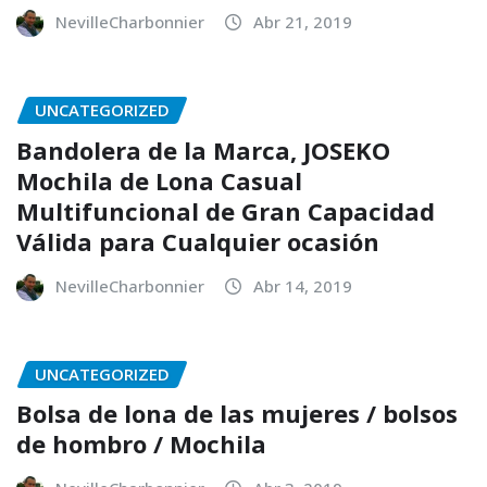
NevilleCharbonnier
Abr 21, 2019
UNCATEGORIZED
Bandolera de la Marca, JOSEKO
Mochila de Lona Casual
Multifuncional de Gran Capacidad
Válida para Cualquier ocasión
NevilleCharbonnier
Abr 14, 2019
UNCATEGORIZED
Bolsa de lona de las mujeres / bolsos
de hombro / Mochila