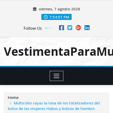
Skip
viernes, 7 agosto 2026
to
content
7:54:01 PM
Follow Us
VestimentaParaMu
Home
Multicolor rayas la lona de los totalizadores del
bolso de las mujeres Hobos y bolsos de hombro