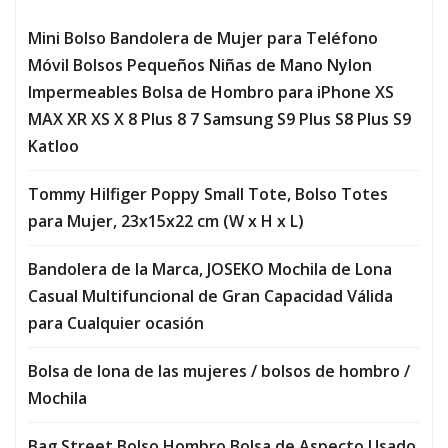
Mini Bolso Bandolera de Mujer para Teléfono
Móvil Bolsos Pequeños Niñas de Mano Nylon
Impermeables Bolsa de Hombro para iPhone XS
MAX XR XS X 8 Plus 8 7 Samsung S9 Plus S8 Plus S9
Katloo
Tommy Hilfiger Poppy Small Tote, Bolso Totes
para Mujer, 23x15x22 cm (W x H x L)
Bandolera de la Marca, JOSEKO Mochila de Lona
Casual Multifuncional de Gran Capacidad Válida
para Cualquier ocasión
Bolsa de lona de las mujeres / bolsos de hombro /
Mochila
Bag Street Bolso Hombro Bolsa de Aspecto Usado